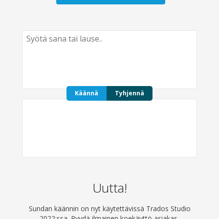
Käännä
Tyhjennä
Uutta!
Sundan käännin on nyt käytettävissä Trados Studio
2022:ssa. Pyydä ilmainen koekäyttö asiakas­