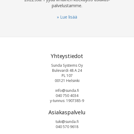
palvelustamme.
» Lue lisää
Yhteystiedot
Sunda Systems Oy
Bulevardi 48 A 24
PL 107
00121 Helsinki
info@sunda.fi
040 750 4034
y-tunnus: 1907385-9
Asiakaspalvelu
tuki@sunda.fi
040 570 9618