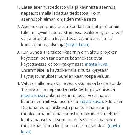
Lataa asennustiedosto yllä ja käynnistä asennus
napsauttamalla ladattua tiedostoa. Toimi
asennusohjelman ohjeiden mukaisesti.
Asennuksen onnistuttua Sunda Translator-käännin
tulee näkyviin Trados Studiossa valikkoon, josta voit
valita projektissa käytettäviä käännösmuisti- tai
konekäännöspalveluja
(näytä kuva)
.
Kun Sunda Translator-käännin on valittu projektin
käyttöön, sen tarjoamat käännökset ovat
käytettävissä editori-näkymässä
(näytä kuva)
.
Ensimmäisellä käyttökerralla sinulta kysytään
käyttäjätunnuksesi Sundan käännöspalveluun.
Valitsemalla projektin asetusikkunassa kohta Sunda
Translator ja napsauttamalla Settings-painiketta
(näytä kuva)
aukeaa ikkuna, jossa voit säätää
kääntimeen liittyviä asetuksia
(näytä kuva)
. Edit User
Dictionaries-painikkeesta pääset lisäämään ja
muokkaamaan omia sanastoja. Ikkunan välilehtien
kautta pääset valitsemaan erityissanastoja sekä
muita kääntimen kieliparikohtaisia asetuksia
(näytä
kuva)
.