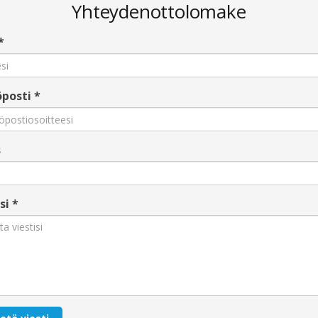
Yhteydenottolomake
*
posti
*
s
si
*