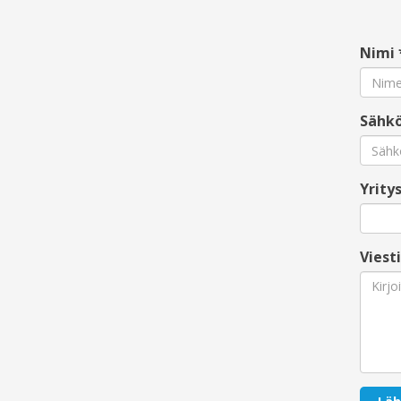
Nimi
Sähkö
Yrity
Viesti