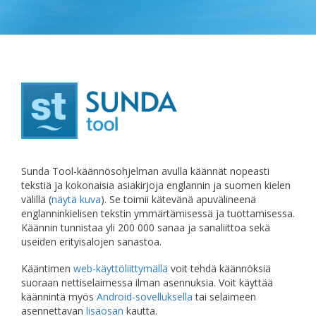
Sunda Tool-käännösohjelman avulla käännät nopeasti
tekstiä ja kokonaisia asiakirjoja englannin ja suomen kielen
välillä (
näytä kuva
). Se toimii kätevänä apuvälineenä
englanninkielisen tekstin ymmärtämisessä ja tuottamisessa.
Käännin tunnistaa yli 200 000 sanaa ja sanaliittoa sekä
useiden erityisalojen sanastoa.
Kääntimen
web-käyttöliittymällä
voit tehdä käännöksiä
suoraan nettiselaimessa ilman asennuksia. Voit käyttää
käännintä myös
Android-sovelluksella
tai selaimeen
asennettavan
lisäosan
kautta.