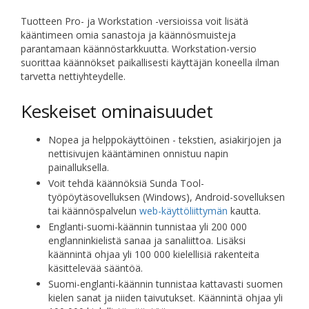
Tuotteen Pro- ja Workstation -versioissa voit lisätä
kääntimeen omia sanastoja ja käännösmuisteja
parantamaan käännöstarkkuutta. Workstation-versio
suorittaa käännökset paikallisesti käyttäjän koneella ilman
tarvetta nettiyhteydelle.
Keskeiset ominaisuudet
Nopea ja helppokäyttöinen - tekstien, asiakirjojen ja
nettisivujen kääntäminen onnistuu napin
painalluksella.
Voit tehdä käännöksiä Sunda Tool-
työpöytäsovelluksen (Windows), Android-sovelluksen
tai käännöspalvelun
web-käyttöliittymän
kautta.
Englanti-suomi-käännin tunnistaa yli 200 000
englanninkielistä sanaa ja sanaliittoa. Lisäksi
käännintä ohjaa yli 100 000 kielellisiä rakenteita
käsittelevää sääntöä.
Suomi-englanti-käännin tunnistaa kattavasti suomen
kielen sanat ja niiden taivutukset. Käännintä ohjaa yli