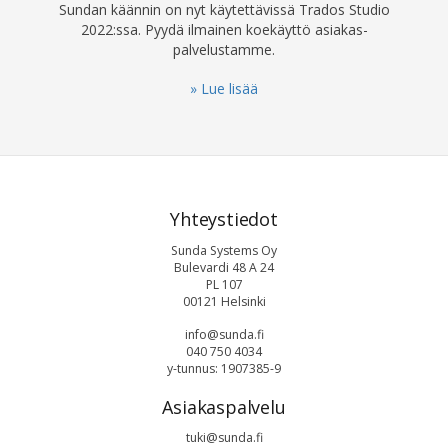
Sundan käännin on nyt käytettävissä Trados Studio
2022:ssa. Pyydä ilmainen koekäyttö asiakas­
palvelustamme.
» Lue lisää
Yhteystiedot
Sunda Systems Oy
Bulevardi 48 A 24
PL 107
00121 Helsinki
info@sunda.fi
040 750 4034
y-tunnus: 1907385-9
Asiakaspalvelu
tuki@sunda.fi