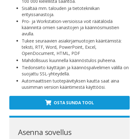
100 000 kielellistä sääntöä.
Sisältää mm. talouden ja tietotekniikan
erityissanastoja.
Pro- ja Workstation-versioissa voit räätälöidä
käännintä omien sanastojen ja käännösmuistien
avulla.
Tukee seuraavien asiakirjamuotojen kääntämistä:
teksti, RTF, Word, PowerPoint, Excel,
OpenDocument, HTML, PDF
Mahdollisuus kuunnella käännöstulos puheena.
Tiedonsiirto käyttäjän ja käännöspalvelimen välillä on
suojattu SSL-yhteydellä.
Automaattisen tuotepäivityksen kautta saat aina
uusimman version kääntimestä käyttöösi.
OSTA SUNDA TOOL
Asenna sovellus