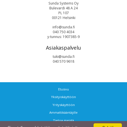
Sunda Systems Oy
Bulevardi 48 A 24
PL 107
00121 Helsinki
info@sunda.fi
040 750 4034
y-tunnus: 1907385-9
Asiakaspalvelu
tuki@sunda.fi
040 570 9618
Etusivu
Yksityiskäyttöön
Yrityskäyttöön
Ammattikääntäjille
Tietoa meistä