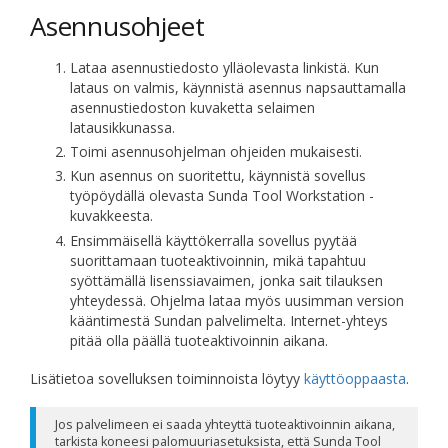
Asennusohjeet
Lataa asennustiedosto ylläolevasta linkistä. Kun
lataus on valmis, käynnistä asennus napsauttamalla
asennustiedoston kuvaketta selaimen
latausikkunassa.
Toimi asennusohjelman ohjeiden mukaisesti.
Kun asennus on suoritettu, käynnistä sovellus
työpöydällä olevasta Sunda Tool Workstation -
kuvakkeesta.
Ensimmäisellä käyttökerralla sovellus pyytää
suorittamaan tuoteaktivoinnin, mikä tapahtuu
syöttämällä lisenssiavaimen, jonka sait tilauksen
yhteydessä. Ohjelma lataa myös uusimman version
kääntimestä Sundan palvelimelta. Internet-yhteys
pitää olla päällä tuoteaktivoinnin aikana.
Lisätietoa sovelluksen toiminnoista löytyy
käyttöoppaasta
.
Jos palvelimeen ei saada yhteyttä tuoteaktivoinnin aikana,
tarkista koneesi palomuuriasetuksista, että Sunda Tool