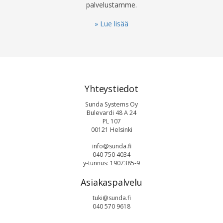
palvelustamme.
» Lue lisää
Yhteystiedot
Sunda Systems Oy
Bulevardi 48 A 24
PL 107
00121 Helsinki
info@sunda.fi
040 750 4034
y-tunnus: 1907385-9
Asiakaspalvelu
tuki@sunda.fi
040 570 9618