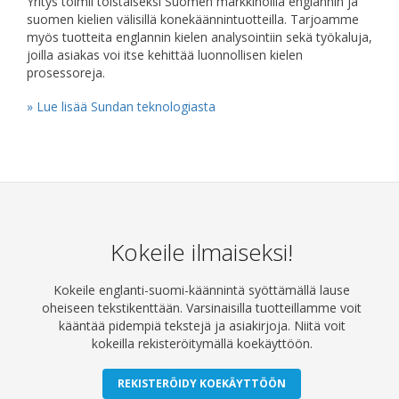
Yritys toimii toistaiseksi Suomen markkinoilla englannin ja
suomen kielien välisillä konekäännintuotteilla. Tarjoamme
myös tuotteita englannin kielen analysointiin sekä työkaluja,
joilla asiakas voi itse kehittää luonnollisen kielen
prosessoreja.
» Lue lisää Sundan teknologiasta
Kokeile ilmaiseksi!
Kokeile englanti-suomi-käännintä syöttämällä lause
oheiseen tekstikenttään. Varsinaisilla tuotteillamme voit
kääntää pidempiä tekstejä ja asiakirjoja. Niitä voit
kokeilla rekisteröitymällä koekäyttöön.
REKISTERÖIDY KOEKÄYTTÖÖN