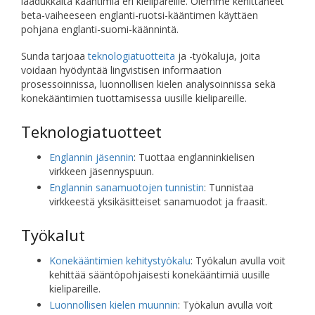
laadukkaita kääntimiä eri kielipareille. Olemme kehittäneet
beta-vaiheeseen englanti-ruotsi-kääntimen käyttäen
pohjana englanti-suomi-käännintä.
Sunda tarjoaa
teknologiatuotteita
ja -työkaluja, joita
voidaan hyödyntää lingvistisen informaation
prosessoinnissa, luonnollisen kielen analysoinnissa sekä
konekääntimien tuottamisessa uusille kielipareille.
Teknologiatuotteet
Englannin jäsennin
: Tuottaa englanninkielisen
virkkeen jäsennyspuun.
Englannin sanamuotojen tunnistin
: Tunnistaa
virkkeestä yksikäsitteiset sanamuodot ja fraasit.
Työkalut
Konekääntimien kehitystyökalu
: Työkalun avulla voit
kehittää sääntöpohjaisesti konekääntimiä uusille
kielipareille.
Luonnollisen kielen muunnin
: Työkalun avulla voit