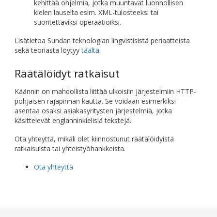
kehittää ohjelmia, jotka muuntavat luonnollisen
kielen lauseita esim. XML-tulosteeksi tai
suoritettaviksi operaatioiksi.
Lisätietoa Sundan teknologian lingvistisistä periaatteista
sekä teoriasta löytyy
täältä
.
Räätälöidyt ratkaisut
Käännin on mahdollista liittää ulkoisiin järjestelmiin HTTP-
pohjaisen rajapinnan kautta. Se voidaan esimerkiksi
asentaa osaksi asiakasyritysten järjestelmiä, jotka
käsittelevät englanninkielisiä tekstejä.
Ota yhteyttä, mikäli olet kiinnostunut räätälöidyistä
ratkaisuista tai yhteistyöhankkeista.
Ota yhteyttä