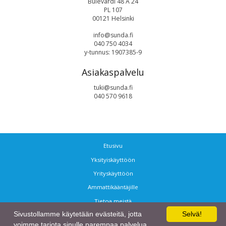
Bulevardi 48 A 24
PL 107
00121 Helsinki
info@sunda.fi
040 750 4034
y-tunnus: 1907385-9
Asiakaspalvelu
tuki@sunda.fi
040 570 9618
Etusivu
Yksityiskäyttöön
Yrityskäyttöön
Ammattikääntäjille
Tietoa meistä
Sivustollamme käytetään evästeitä, jotta
Selvä!
Ota yhteyttä
voimme tarjota sinulle parempaa palvelua.